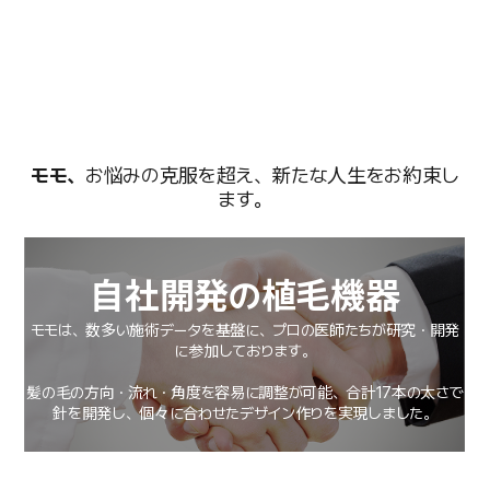
モモ、
お悩みの克服を超え、新たな人生をお約束し
ます。
自社開発の植毛機器
モモは、数多い施術データを基盤に、プロの医師たちが研究・開発
に参加しております。
毛
移
髪の毛の方向・流れ・角度を容易に調整が可能、合計17本の太さで
針を開発し、個々に合わせたデザイン作りを実現しました。