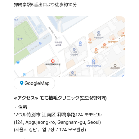
狎鴎亭駅5番出口より徒歩約10分
GoogleMap
≪アクセス≫ モモ植毛クリニック(모모성형외과)
・住所
ソウル特別市 江南区 狎鴎亭路124 モモビル
(124, Apgujeong-ro, Gangnam-gu, Seoul)
(서울시 강남구 압구정로 124 모모빌딩)