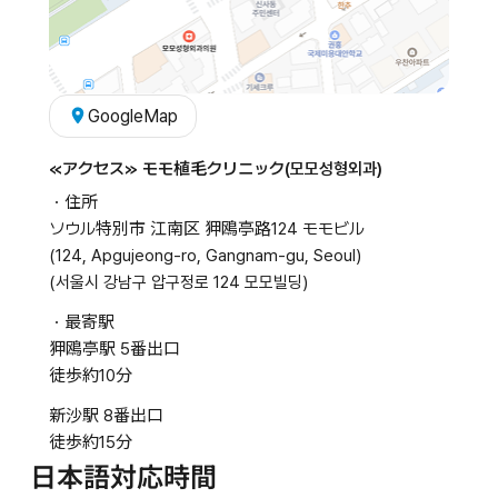
GoogleMap
≪アクセス≫ モモ植毛クリニック(모모성형외과)
・住所
ソウル特別市 江南区 狎鴎亭路124 モモビル
(124, Apgujeong-ro, Gangnam-gu, Seoul)
(서울시 강남구 압구정로 124 모모빌딩)
・最寄駅
狎鴎亭駅 5番出口
徒歩約10分
新沙駅 8番出口
徒歩約15分
日本語対応時間