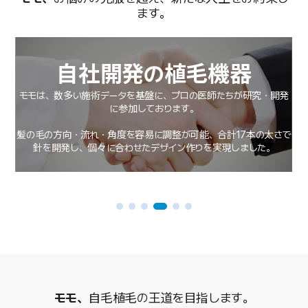
ます。
自社開発の植毛機器
モモは、数多い施術データを基盤に、プロの医師たちが研究・開発
に参加しております。
毛
移
髪の毛の方向・流れ・角度を容易に調整が可能、合計17本の太さで
針を開発し、個々に合わせたデザイン作りを実現しました。
モモ、
自毛植毛の王道を目指します。