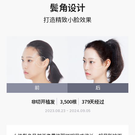
鬓角设计
打造精致小脸效果
前
后
非切开植发
3,500根
379天经过
2023.08.23 ~ 2024.09.05