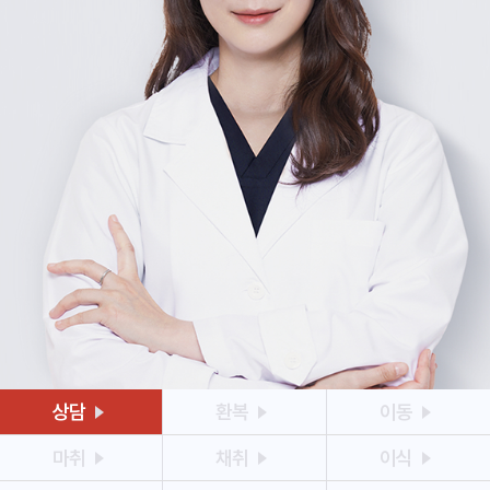
상담
환복
이동
마취
채취
이식